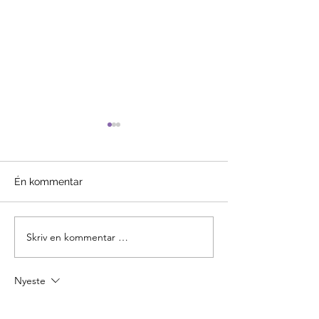
Én kommentar
Arbeidslivserfar
Eviiig vors på Skiboli!
Skriv en kommentar …
Nyeste
Gjest
09. jan.