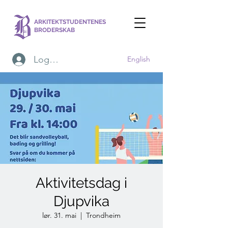
ARKITEKTSTUDENTENES
BRODERSKAB
Logg inn
English
Aktivitetsdag i
Djupvika
lør. 31. mai
  |  
Trondheim