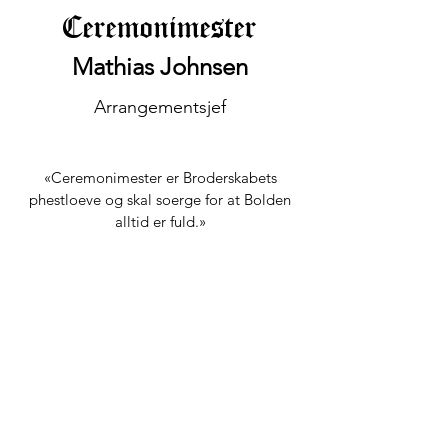
Ceremonimester
Mathias Johnsen
Arrangementsjef
«Ceremonimester er Broderskabets
phestloeve og skal soerge for at Bolden
alltid er fuld.»
ceremonimester@broderskabet.no
94837682
Les mer