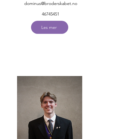
dominus@broderskabet.no
46745451
Les mer