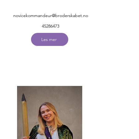
novicekommandeur@broderskabet.no
45286473
Les mer