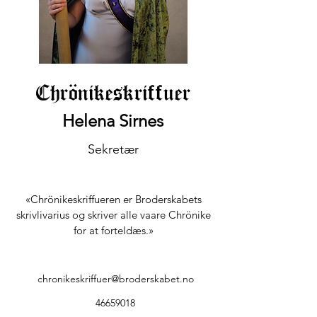
Chrönikeskriffuer
Helena Sirnes
Sekretær
«Chrönikeskriffueren er Broderskabets
skrivlivarius og skriver alle vaare Chrönike
for at forteldæs.»
chronikeskriffuer@broderskabet.no
46659018