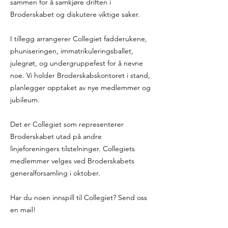
sammen for å samkjøre driften i
Broderskabet og diskutere viktige saker.
I tillegg arrangerer Collegiet fadderukene,
phuniseringen, immatrikuleringsballet,
julegrøt, og undergruppefest for å nevne
noe. Vi holder Broderskabskontoret i stand,
planlegger opptaket av nye medlemmer og
jubileum.
Det er Collegiet som representerer
Broderskabet utad på andre
linjeforeningers tilstelninger. Collegiets
medlemmer velges ved Broderskabets
generalforsamling i oktober.
Har du noen innspill til Collegiet? Send oss
en mail!