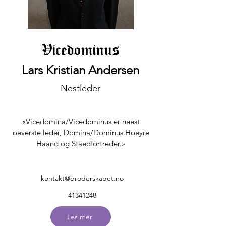
Vicedominus
Lars Kristian Andersen
Nestleder
«Vicedomina/Vicedominus er neest
oeverste leder, Domina/Dominus Hoeyre
Haand og Staedfortreder.»
kontakt@broderskabet.no
41341248
Les mer