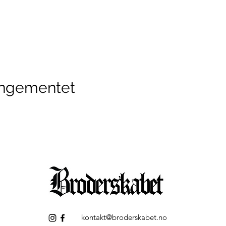
angementet
kontakt@broderskabet.no