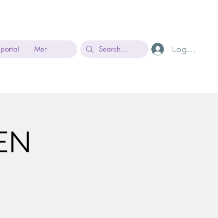
Logg inn
sportal
Mer
EN