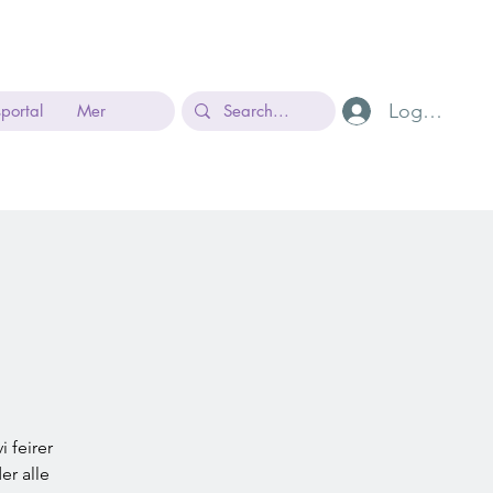
Logg inn
sportal
Mer
 feirer
er alle