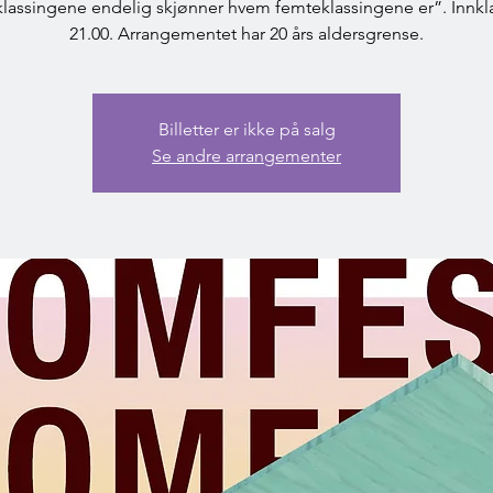
klassingene endelig skjønner hvem femteklassingene er”. Innk
21.00. Arrangementet har 20 års aldersgrense.
Billetter er ikke på salg
Se andre arrangementer