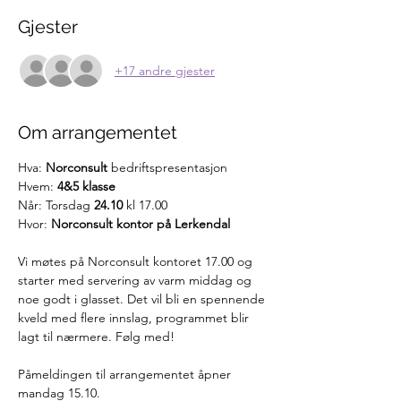
Gjester
+17 andre gjester
Om arrangementet
Hva:
 Norconsult
 bedriftspresentasjon
Hvem: 
4&5 klasse
Når: Torsdag 
24.10
 kl 17.00
Hvor: 
Norconsult kontor på Lerkendal
Vi møtes på Norconsult kontoret 17.00 og 
starter med servering av varm middag og 
noe godt i glasset. Det vil bli en spennende 
kveld med flere innslag, programmet blir 
lagt til nærmere. Følg med! 
Påmeldingen til arrangementet åpner 
mandag 15.10. 