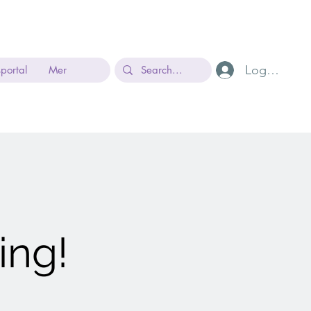
Logg inn
sportal
Mer
ng!