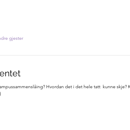
dre gjester
entet
campussammenslåing? Hvordan det i det hele tatt  kunne skje? K
)