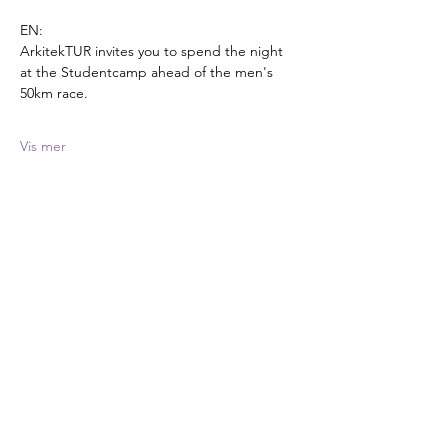
EN:
ArkitekTUR invites you to spend the night 
at the Studentcamp ahead of the men's 
50km race.
Vis mer
Del dette arrangementet