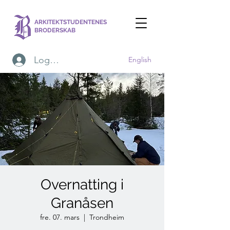
ARKITEKTSTUDENTENES
BRODERSKAB
Logg inn
English
Overnatting i
Granåsen
fre. 07. mars
  |  
Trondheim