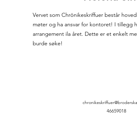
Vervet som Chrönikeskriffuer består hoveds
møter og ha ansvar for kontoret! I tillegg 
arrangement ila året. Dette er et enkelt men
burde søke!
chronikeskriffuer@brodersk
46659018