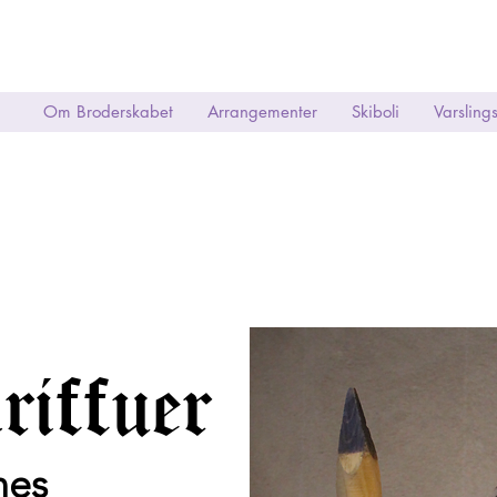
Om Broderskabet
Arrangementer
Skiboli
Varsling
riffuer
nes