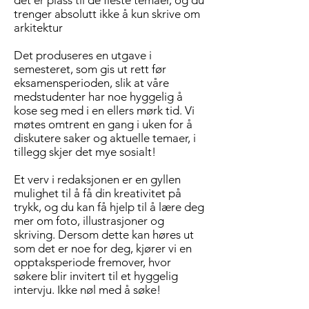
det er plass til de fleste temaer, og du
trenger absolutt ikke å kun skrive om
arkitektur
Det produseres en utgave i
semesteret, som gis ut rett før
eksamensperioden, slik at våre
medstudenter har noe hyggelig å
kose seg med i en ellers mørk tid. Vi
møtes omtrent en gang i uken for å
diskutere saker og aktuelle temaer, i
tillegg skjer det mye sosialt!
Et verv i redaksjonen er en gyllen
mulighet til å få din kreativitet på
trykk, og du kan få hjelp til å lære deg
mer om foto, illustrasjoner og
skriving. Dersom dette kan høres ut
som det er noe for deg, kjører vi en
opptaksperiode fremover, hvor
søkere blir invitert til et hyggelig
intervju. Ikke nøl med å søke!